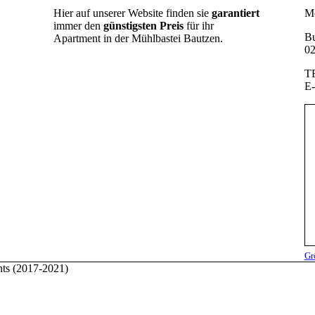
Hier auf unserer Website finden sie
garantiert
Mo
immer den
günstigsten Preis
für ihr
Bu
Apartment in der Mühlbastei Bautzen.
02
TE
E
Gr
nts (2017-2021)