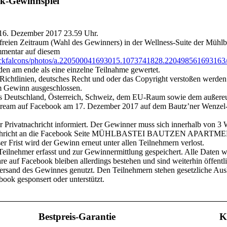
k-Gewinnspiel
 16. Dezember 2017 23.59 Uhr.
reien Zeitraum (Wahl des Gewinners) in der Wellness-Suite der Mühlba
mmentar auf diesem
lackfalcons/photos/a.220500041693015.1073741828.22049856169316
en am ende als eine einzelne Teilnahme gewertet.
Richtlinien, deutsches Recht und oder das Copyright verstoßen wer
om Gewinn ausgeschlossen.
s Deutschland,
Österreich, Schweiz, dem EU-Raum sowie dem außere
ream auf Facebook am 17. Dezember 2017 auf dem Bautz’ner Wenzel-M
 Privatnachricht informiert. Der Gewinner muss sich innerhalb von 3
 Nachricht an die Facebook Seite MÜHLBASTEI BAUTZEN APARTMENT
er Frist wird der Gewinn erneut unter allen Teilnehmern verlost.
ilnehmer erfasst und zur Gewinnermittlung gespeichert. Alle Daten w
e auf Facebook bleiben allerdings bestehen und sind weiterhin öffentl
rsand des Gewinnes genutzt. Den Teilnehmern stehen gesetzliche Aus
ook gesponsert oder unterstützt.
Bestpreis-Garantie
K